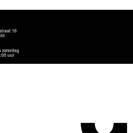
traat 16
cht
 zaterdag
8:00 uur