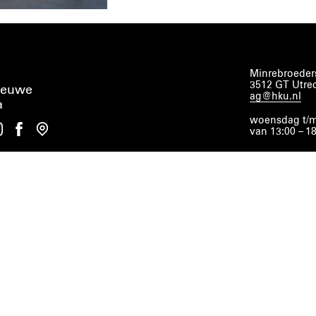
Minrebroeders
3512 GT Utre
ieuwe
ag@hku.nl
a
woensdag t/m
van 13:00 – 1