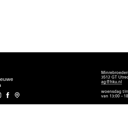
Minrebroeders
3512 GT Utre
ieuwe
ag@hku.nl
a
woensdag t/m
van 13:00 – 1