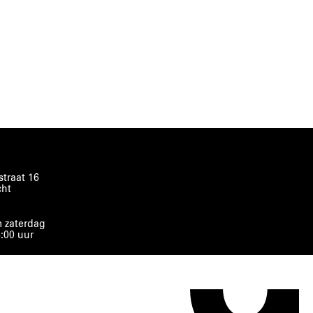
traat 16
cht
 zaterdag
8:00 uur