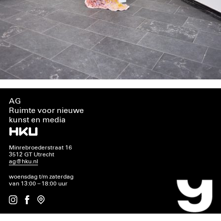
AG
Ruimte voor nieuwe
kunst en media
Minrebroederstraat 16
3512 GT Utrecht
ag@hku.nl
woensdag t/m zaterdag
van 13:00 – 18:00 uur