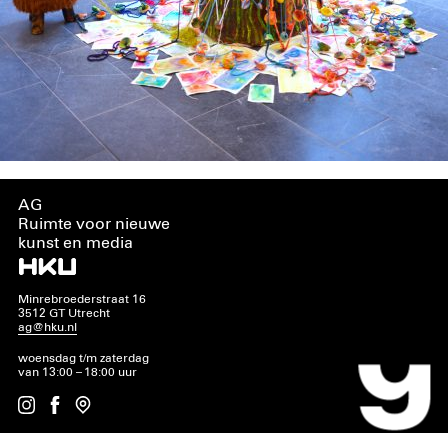
AG
Ruimte voor nieuwe
kunst en media
Minrebroederstraat 16
3512 GT Utrecht
ag@hku.nl
woensdag t/m zaterdag
van 13:00 – 18:00 uur