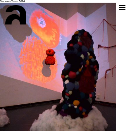
Sincerely Yours_5094