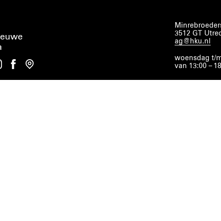
Minrebroeders
3512 GT Utre
ieuwe
ag@hku.nl
a
woensdag t/m
van 13:00 – 1