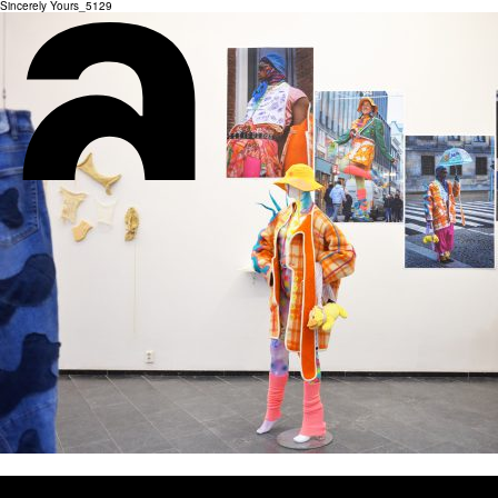
Sincerely Yours_5129