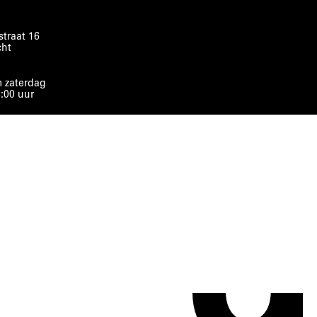
traat 16
cht
 zaterdag
8:00 uur