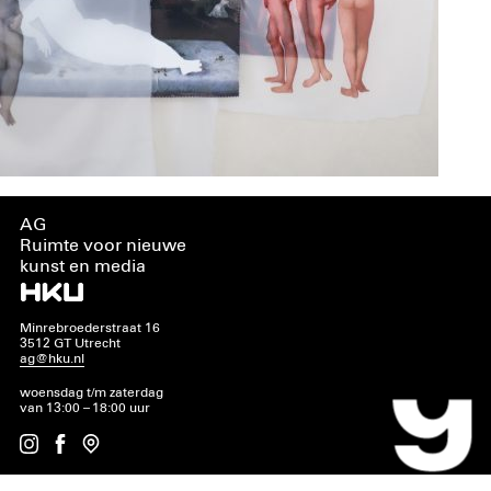
AG
Ruimte voor nieuwe
kunst en media
Minrebroederstraat 16
3512 GT Utrecht
ag@hku.nl
woensdag t/m zaterdag
van 13:00 – 18:00 uur