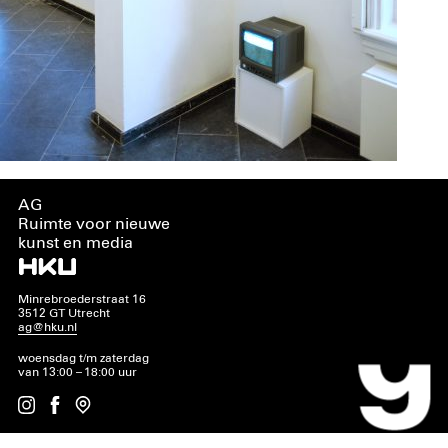
AG
Ruimte voor nieuwe
kunst en media
Minrebroederstraat 16
3512 GT Utrecht
ag@hku.nl
woensdag t/m zaterdag
van 13:00 – 18:00 uur