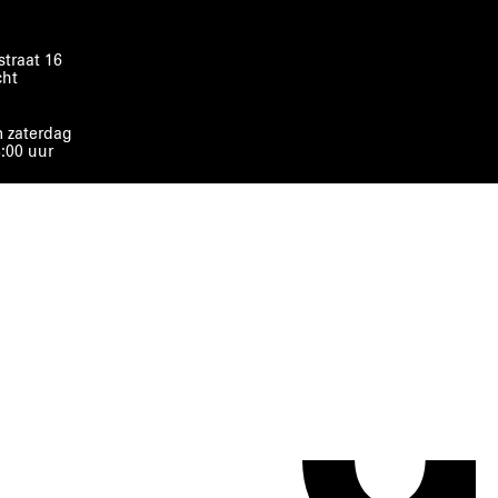
traat 16
cht
 zaterdag
8:00 uur