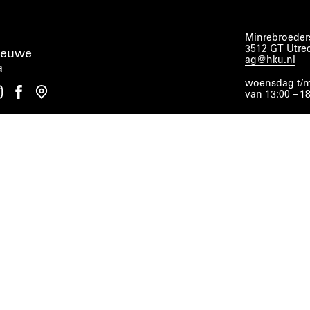
Minrebroeders
3512 GT Utre
ieuwe
ag@hku.nl
a
woensdag t/m
van 13:00 – 1