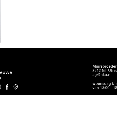
Minrebroeders
3512 GT Utre
ieuwe
ag@hku.nl
a
woensdag t/m
van 13:00 – 1