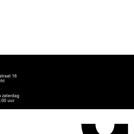
traat 16
cht
 zaterdag
8:00 uur