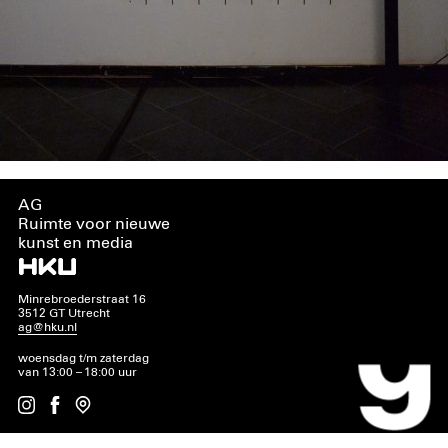
AG
Ruimte voor nieuwe
kunst en media
Minrebroederstraat 16
3512 GT Utrecht
ag@hku.nl
woensdag t/m zaterdag
van 13:00 – 18:00 uur