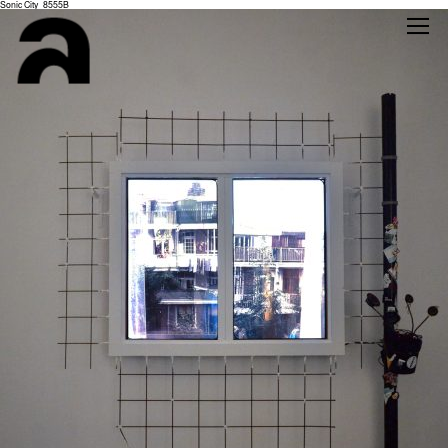
Sonic City_8555B