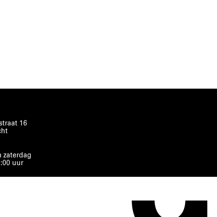
traat 16
cht
 zaterdag
8:00 uur