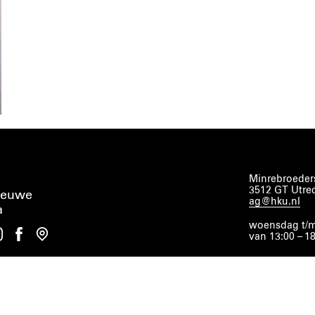
Minrebroeders
3512 GT Utre
ieuwe
ag@hku.nl
a
woensdag t/m
van 13:00 – 1