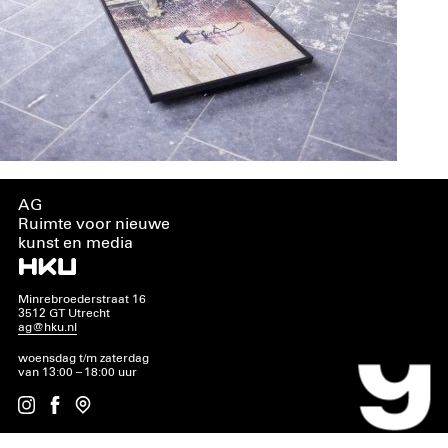
AG
Ruimte voor nieuwe
kunst en media
Minrebroederstraat 16
3512 GT Utrecht
ag@hku.nl
woensdag t/m zaterdag
van 13:00 – 18:00 uur