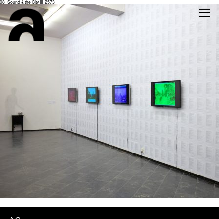
08_Sound & the City III_2573