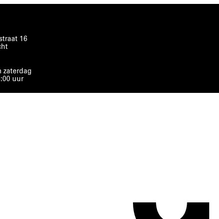
traat 16
cht
 zaterdag
8:00 uur