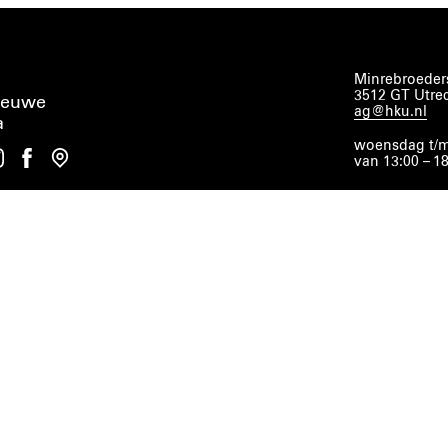
Minrebroeders
3512 GT Utre
ieuwe
ag@hku.nl
a
woensdag t/m
van 13:00 – 1