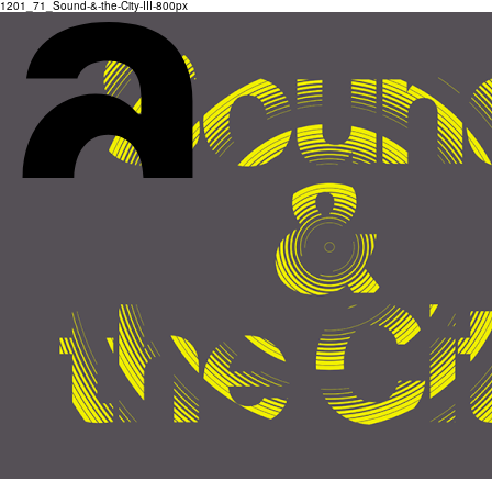
1201_71_Sound-&-the-City-III-800px