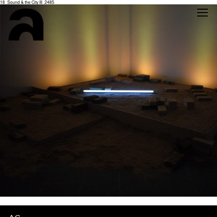
18_Sound & the City III_2485