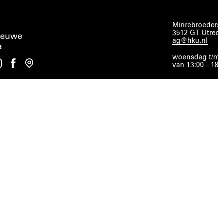
Minrebroeders
3512 GT Utre
ieuwe
ag@hku.nl
a
woensdag t/m
van 13:00 – 1