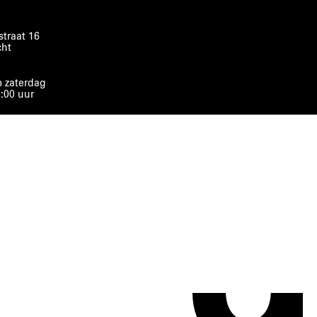
traat 16
cht
 zaterdag
8:00 uur