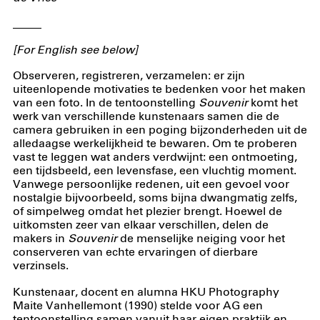
_____
[For English see below]
Observeren, registreren, verzamelen: er zijn
uiteenlopende motivaties te bedenken voor het maken
van een foto. In de tentoonstelling
Souvenir
komt het
werk van verschillende kunstenaars samen die de
camera gebruiken in een poging bijzonderheden uit de
alledaagse werkelijkheid te bewaren. Om te proberen
vast te leggen wat anders verdwijnt: een ontmoeting,
een tijdsbeeld, een levensfase, een vluchtig moment.
Vanwege persoonlijke redenen, uit een gevoel voor
nostalgie bijvoorbeeld, soms bijna dwangmatig zelfs,
of simpelweg omdat het plezier brengt. Hoewel de
uitkomsten zeer van elkaar verschillen, delen de
makers in
Souvenir
de menselijke neiging voor het
conserveren van echte ervaringen of dierbare
verzinsels.
Kunstenaar, docent en alumna HKU Photography
Maite Vanhellemont (1990) stelde voor AG een
tentoonstelling samen vanuit haar eigen praktijk en