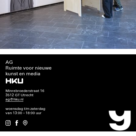
AG
Ruimte voor nieuwe
kunst en media
Minrebroederstraat 16
3512 GT Utrecht
ag@hku.nl
woensdag t/m zaterdag
van 13:00 – 18:00 uur