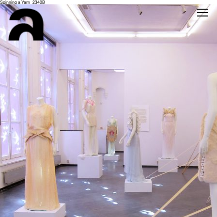
Spinning a Yarn_2340B