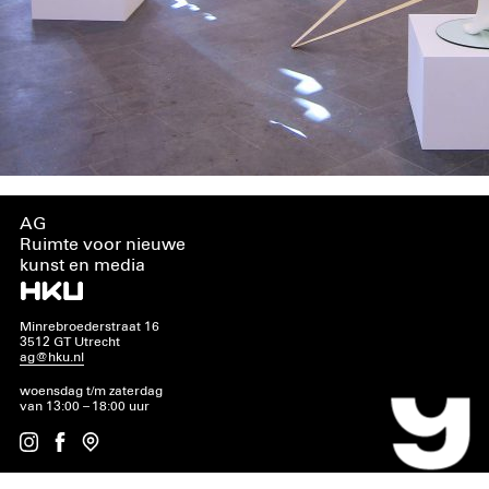
AG
Ruimte voor nieuwe
kunst en media
Minrebroederstraat 16
3512 GT Utrecht
ag@hku.nl
woensdag t/m zaterdag
van 13:00 – 18:00 uur