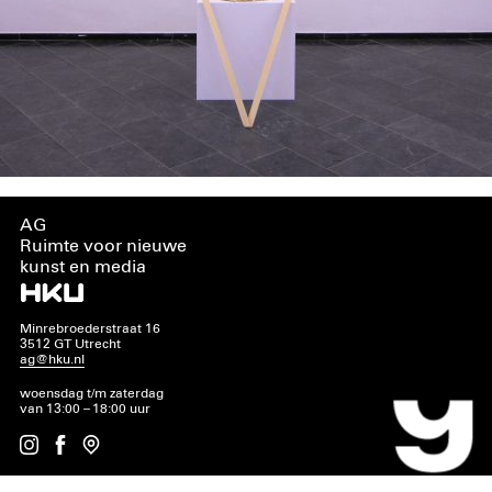
AG
Ruimte voor nieuwe
kunst en media
Minrebroederstraat 16
3512 GT Utrecht
ag@hku.nl
woensdag t/m zaterdag
van 13:00 – 18:00 uur