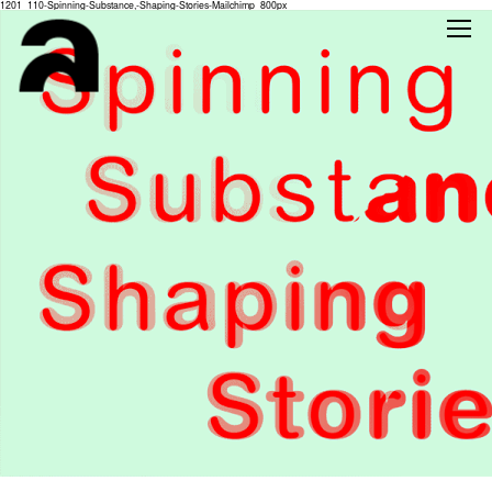
1201_110-Spinning-Substance,-Shaping-Stories-Mailchimp_800px