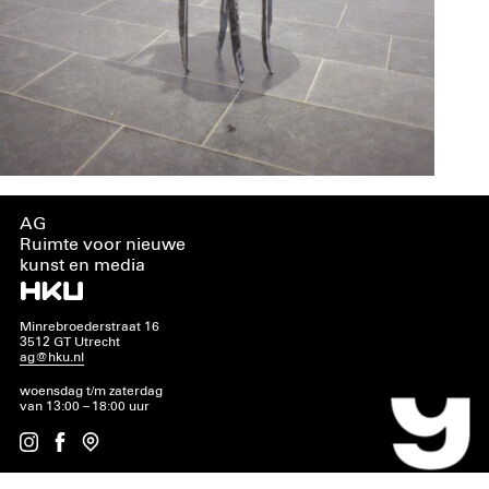
AG
Ruimte voor nieuwe
kunst en media
Minrebroederstraat 16
3512 GT Utrecht
ag@hku.nl
woensdag t/m zaterdag
van 13:00 – 18:00 uur