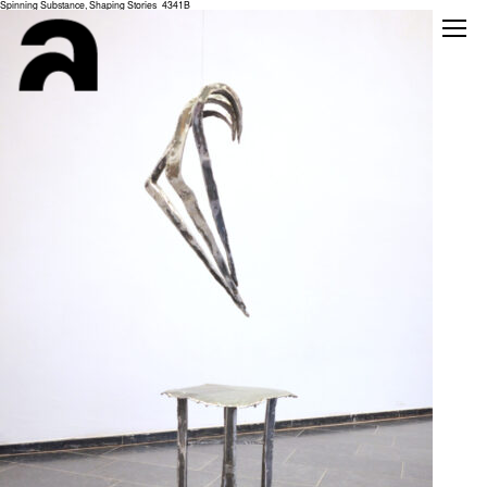
Spinning Substance, Shaping Stories_4341B