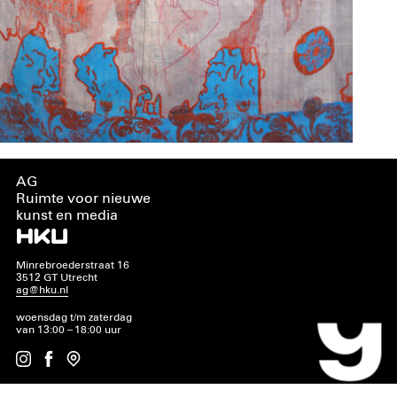
AG
Ruimte voor nieuwe
kunst en media
Minrebroederstraat 16
3512 GT Utrecht
ag@hku.nl
woensdag t/m zaterdag
van 13:00 – 18:00 uur