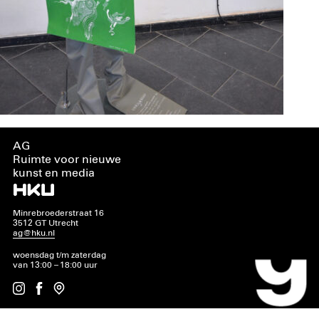
AG
Ruimte voor nieuwe
kunst en media
Minrebroederstraat 16
3512 GT Utrecht
ag@hku.nl
woensdag t/m zaterdag
van 13:00 – 18:00 uur