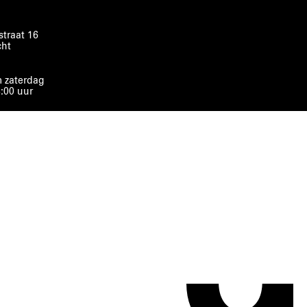
traat 16
cht
 zaterdag
8:00 uur