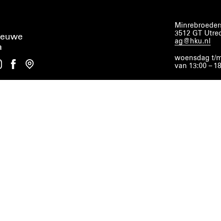
Minrebroeders
3512 GT Utre
ieuwe
ag@hku.nl
a
woensdag t/m
van 13:00 – 1