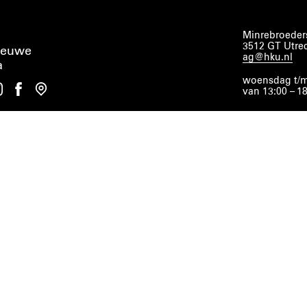
Minrebroeders
3512 GT Utre
ieuwe
ag@hku.nl
a
woensdag t/m
van 13:00 – 1