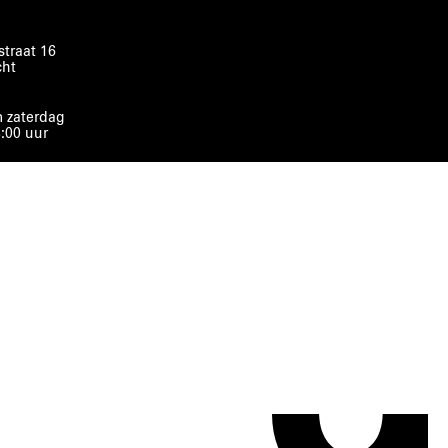
traat 16
cht
 zaterdag
8:00 uur