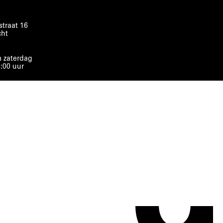
traat 16
cht
 zaterdag
8:00 uur