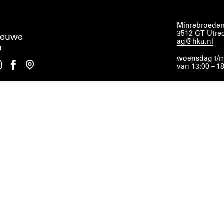
Minrebroeders
3512 GT Utre
ieuwe
ag@hku.nl
a
woensdag t/m
van 13:00 – 1