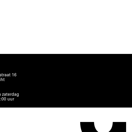
traat 16
cht
 zaterdag
8:00 uur