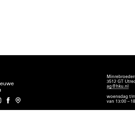
Minrebroeders
3512 GT Utre
ieuwe
ag@hku.nl
a
woensdag t/m
van 13:00 – 1