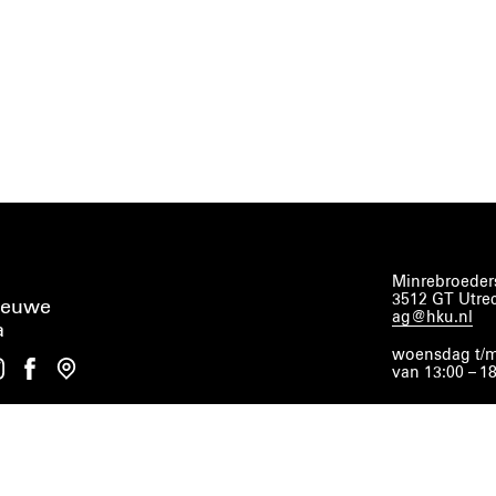
Minrebroeders
3512 GT Utre
ieuwe
ag@hku.nl
a
woensdag t/m
van 13:00 – 1