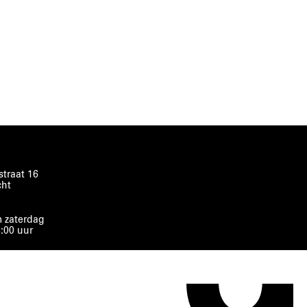
traat 16
cht
 zaterdag
8:00 uur