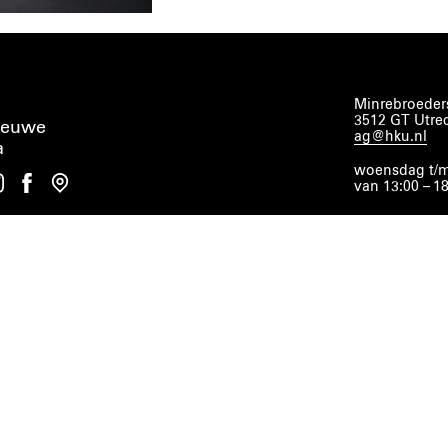
Minrebroeders
3512 GT Utre
ieuwe
ag@hku.nl
a
woensdag t/m
van 13:00 – 1