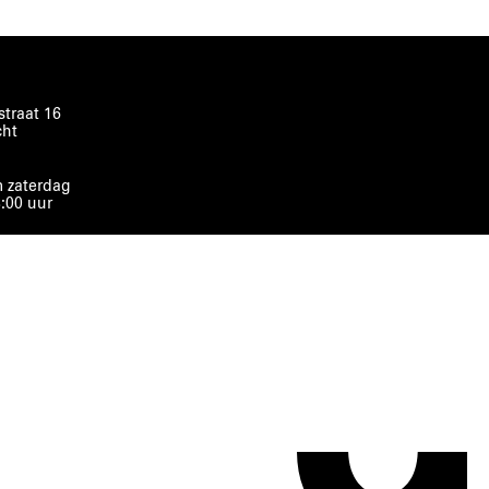
traat 16
cht
 zaterdag
8:00 uur