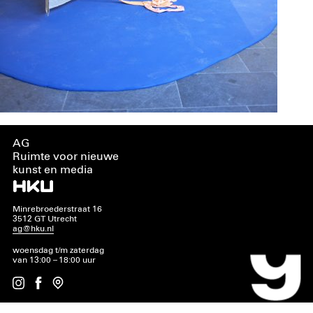
AG
Ruimte voor nieuwe
kunst en media
Minrebroederstraat 16
3512 GT Utrecht
ag@hku.nl
woensdag t/m zaterdag
van 13:00 – 18:00 uur