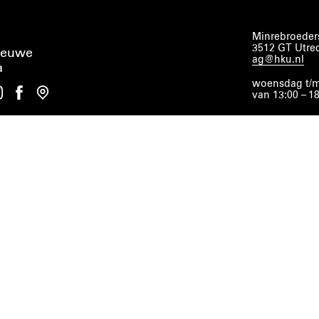
Minrebroeders
3512 GT Utre
ieuwe
ag@hku.nl
a
woensdag t/m
van 13:00 – 1