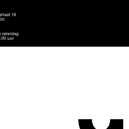
traat 16
cht
 zaterdag
8:00 uur