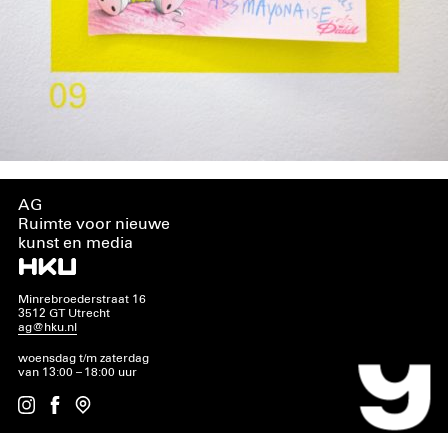
AG
Ruimte voor nieuwe
kunst en media
Minrebroederstraat 16
3512 GT Utrecht
ag@hku.nl
woensdag t/m zaterdag
van 13:00 – 18:00 uur