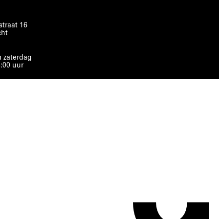
traat 16
cht
 zaterdag
8:00 uur