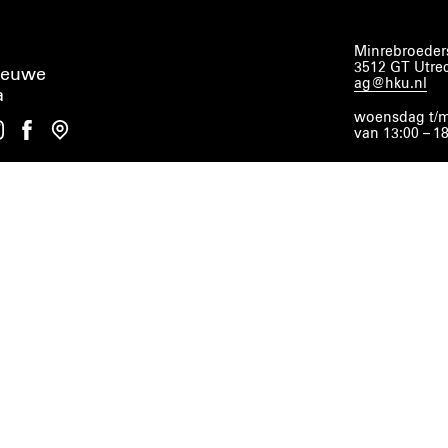
Minrebroeders
3512 GT Utre
ieuwe
ag@hku.nl
a
woensdag t/m
van 13:00 – 1