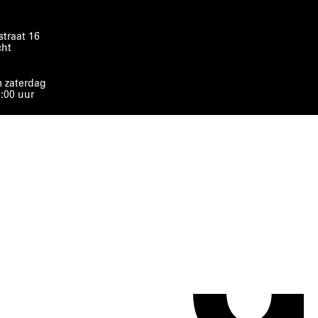
traat 16
cht
 zaterdag
8:00 uur