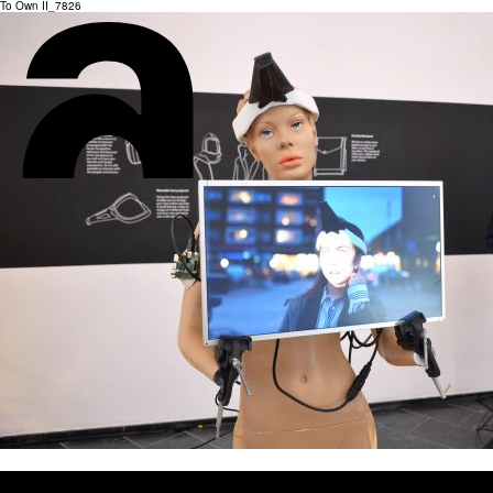
To Own II_7826