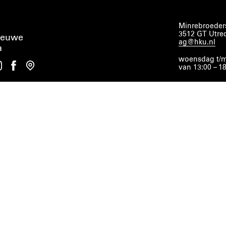
Minrebroeders
3512 GT Utre
ieuwe
ag@hku.nl
a
woensdag t/m
van 13:00 – 1