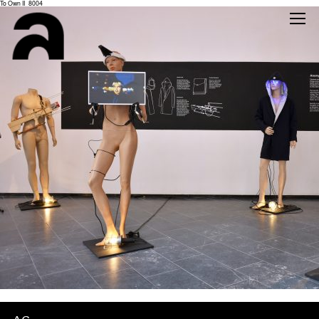
To Own II_8004