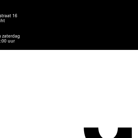
traat 16
cht
 zaterdag
8:00 uur