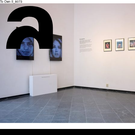
To Own II_8073