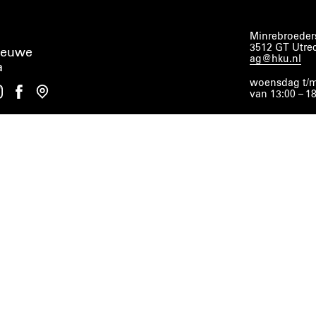
Minrebroeders
3512 GT Utre
ieuwe
ag@hku.nl
a
woensdag t/m
van 13:00 – 1