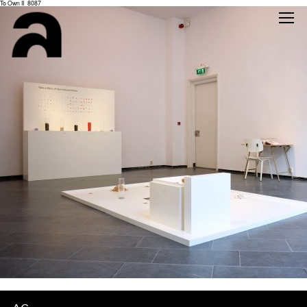
To Own II_8087