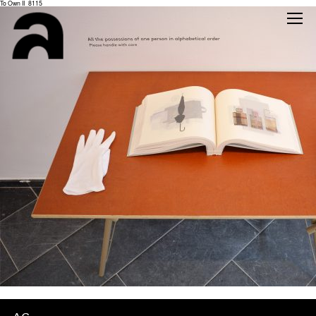
To Own II_8115