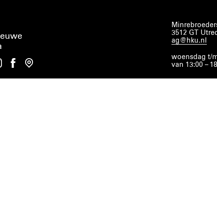
Minrebroeders
3512 GT Utre
ieuwe
ag@hku.nl
a
woensdag t/m
van 13:00 – 1