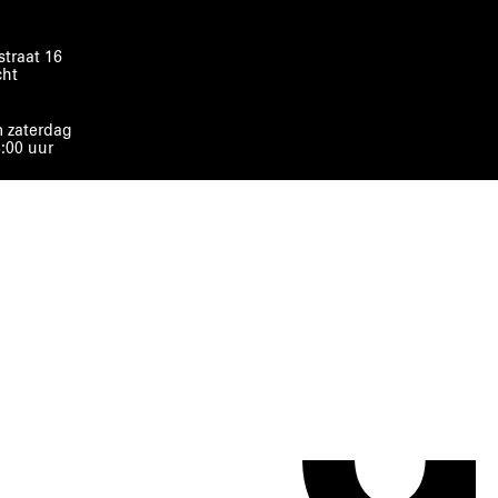
traat 16
cht
 zaterdag
8:00 uur