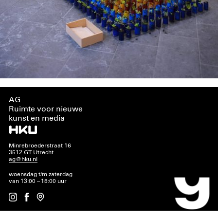
AG
Ruimte voor nieuwe
kunst en media
Minrebroederstraat 16
3512 GT Utrecht
ag@hku.nl
woensdag t/m zaterdag
van 13:00 – 18:00 uur