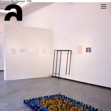
Tomorrow I May Disappear_1536