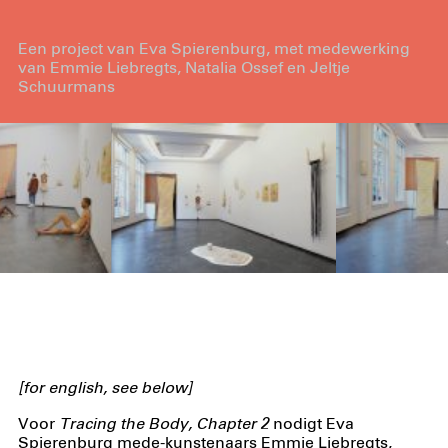
Een project van Eva Spierenburg, met medewerking
van Emmie Liebregts, Natalia Ossef en Jeltje
Schuurmans
[for english, see below]
Voor
Tracing the Body, Chapter 2
nodigt Eva
Spierenburg mede-kunstenaars Emmie Liebregts,