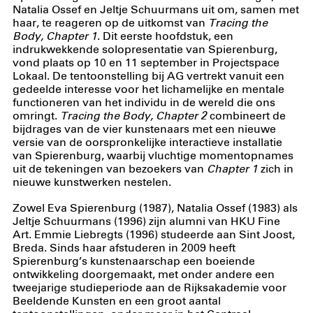
Natalia Ossef en Jeltje Schuurmans uit om, samen met
haar, te reageren op de uitkomst van
Tracing the
Body, Chapter 1
. Dit eerste hoofdstuk, een
indrukwekkende solopresentatie van Spierenburg,
vond plaats op 10 en 11 september in Projectspace
Lokaal. De tentoonstelling bij AG vertrekt vanuit een
gedeelde interesse voor het lichamelijke en mentale
functioneren van het individu in de wereld die ons
omringt.
Tracing the Body, Chapter 2
combineert de
bijdrages van de vier kunstenaars met een nieuwe
versie van de oorspronkelijke interactieve installatie
van Spierenburg, waarbij vluchtige momentopnames
uit de tekeningen van bezoekers van
Chapter 1
zich in
nieuwe kunstwerken nestelen.
Zowel Eva Spierenburg (1987), Natalia Ossef (1983) als
Jeltje Schuurmans (1996) zijn alumni van HKU Fine
Art. Emmie Liebregts (1996) studeerde aan Sint Joost,
Breda. Sinds haar afstuderen in 2009 heeft
Spierenburg’s kunstenaarschap een boeiende
ontwikkeling doorgemaakt, met onder andere een
tweejarige studieperiode aan de Rijksakademie voor
Beeldende Kunsten en een groot aantal