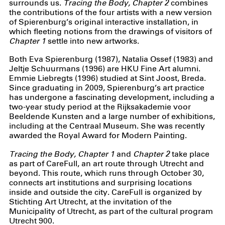
surrounds us.
Tracing the Body, Chapter 2
combines
the contributions of the four artists with a new version
of Spierenburg’s original interactive installation, in
which fleeting notions from the drawings of visitors of
Chapter 1
settle into new artworks.
Both Eva Spierenburg (1987), Natalia Ossef (1983) and
Jeltje Schuurmans (1996) are HKU Fine Art alumni.
Emmie Liebregts (1996) studied at Sint Joost, Breda.
Since graduating in 2009, Spierenburg’s art practice
has undergone a fascinating development, including a
two-year study period at the Rijksakademie voor
Beeldende Kunsten and a large number of exhibitions,
including at the Centraal Museum. She was recently
awarded the Royal Award for Modern Painting.
Tracing the Body, Chapter 1
and
Chapter 2
take place
as part of CareFull, an art route through Utrecht and
beyond. This route, which runs through October 30,
connects art institutions and surprising locations
inside and outside the city. CareFull is organized by
Stichting Art Utrecht, at the invitation of the
Municipality of Utrecht, as part of the cultural program
Utrecht 900.