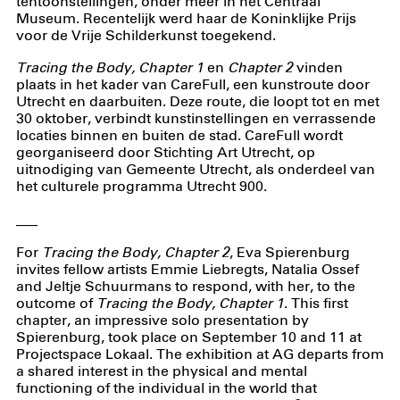
tentoonstellingen, onder meer in het Centraal
Museum. Recentelijk werd haar de Koninklijke Prijs
voor de Vrije Schilderkunst toegekend.
Tracing the Body, Chapter 1
en
Chapter 2
vinden
plaats in het kader van CareFull, een kunstroute door
Utrecht en daarbuiten. Deze route, die loopt tot en met
30 oktober, verbindt kunstinstellingen en verrassende
locaties binnen en buiten de stad. CareFull wordt
georganiseerd door Stichting Art Utrecht, op
uitnodiging van Gemeente Utrecht, als onderdeel van
het culturele programma Utrecht 900.
___
For
Tracing the Body, Chapter 2
, Eva Spierenburg
invites fellow artists Emmie Liebregts, Natalia Ossef
and Jeltje Schuurmans to respond, with her, to the
outcome of
Tracing the Body, Chapter 1
. This first
chapter, an impressive solo presentation by
Spierenburg, took place on September 10 and 11 at
Projectspace Lokaal. The exhibition at AG departs from
a shared interest in the physical and mental
functioning of the individual in the world that