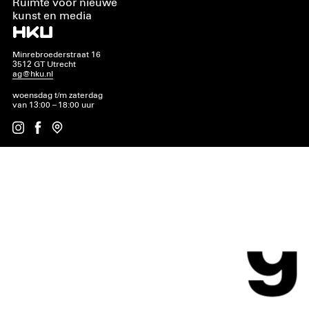
Ruimte voor nieuwe
kunst en media
Minrebroederstraat 16
3512 GT Utrecht
ag@hku.nl
woensdag t/m zaterdag
van 13:00 – 18:00 uur