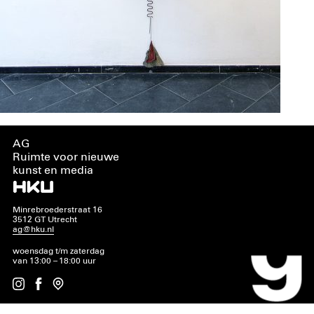
AG
Ruimte voor nieuwe
kunst en media
Minrebroederstraat 16
3512 GT Utrecht
ag@hku.nl
woensdag t/m zaterdag
van 13:00 – 18:00 uur