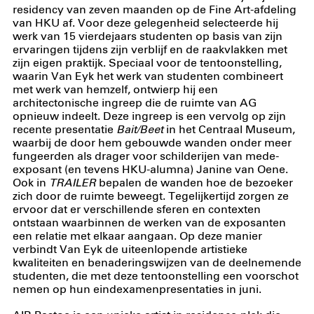
residency van zeven maanden op de Fine Art-afdeling
van HKU af. Voor deze gelegenheid selecteerde hij
werk van 15 vierdejaars studenten op basis van zijn
ervaringen tijdens zijn verblijf en de raakvlakken met
zijn eigen praktijk. Speciaal voor de tentoonstelling,
waarin Van Eyk het werk van studenten combineert
met werk van hemzelf, ontwierp hij een
architectonische ingreep die de ruimte van AG
opnieuw indeelt. Deze ingreep is een vervolg op zijn
recente presentatie
Bait/Beet
in het Centraal Museum,
waarbij de door hem gebouwde wanden onder meer
fungeerden als drager voor schilderijen van mede-
exposant (en tevens HKU-alumna) Janine van Oene.
Ook in
TRAILER
bepalen de wanden hoe de bezoeker
zich door de ruimte beweegt. Tegelijkertijd zorgen ze
ervoor dat er verschillende sferen en contexten
ontstaan waarbinnen de werken van de exposanten
een relatie met elkaar aangaan. Op deze manier
verbindt Van Eyk de uiteenlopende artistieke
kwaliteiten en benaderingswijzen van de deelnemende
studenten, die met deze tentoonstelling een voorschot
nemen op hun eindexamenpresentaties in juni.