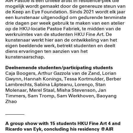
AIR Pastoe is een unieke artist in residence-plek die
mogelijk wordt gemaakt door de genereuze steun van
de Keep an Eye Foundation. Sinds 2021 wordt elk jaar
een kunstenaar uitgenodigd om gedurende tenminste
drie dagen per week gebruik te maken van een atelier
op de HKU-locatie Pastoe Fabriek, te midden van de
werkruimtes van de studenten HKU Fine Art. De
kunstenaar werkt hier aan de ontwikkeling van het
eigen beeldende werk, betrekt studenten en deelt
diens ervaringen ten aanzien van het
kunstenaarschap.
Deelnemende studenten/participating students
Caja Boogers, Arthur Gazzola van de Zand, Lorian
Gwynn, Hannah Konings, Tessa Kortmulder, Berber
Lambrechts, Sabina Lăpteanu, Lorenço, Stan
Molenaar, Merel Staal, Misha Stevenson, Jan
Timmers, Sam Tromp, Sam Werkhoven, Baoyang
Zhao
________
A group show with 15 students HKU Fine Art 4 and
Ricardo van Eyk, concluding his residency @AIR