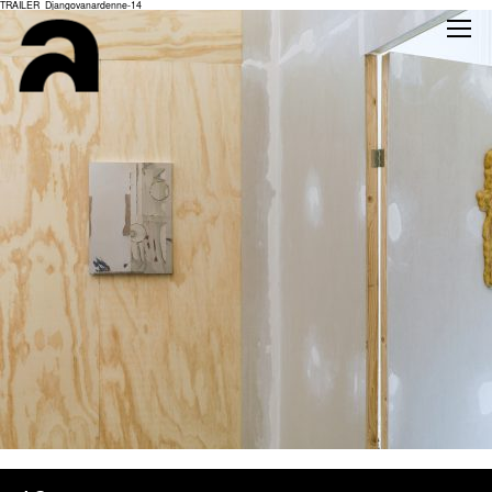
TRAILER_Djangovanardenne-14