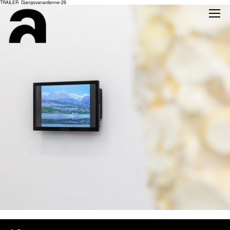
TRAILER_Djangovanardenne-26