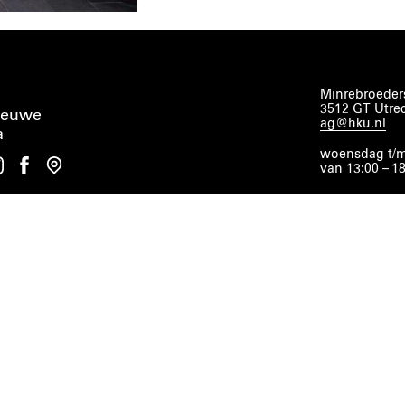
Minrebroeders
3512 GT Utre
ieuwe
ag@hku.nl
a
woensdag t/m
van 13:00 – 1