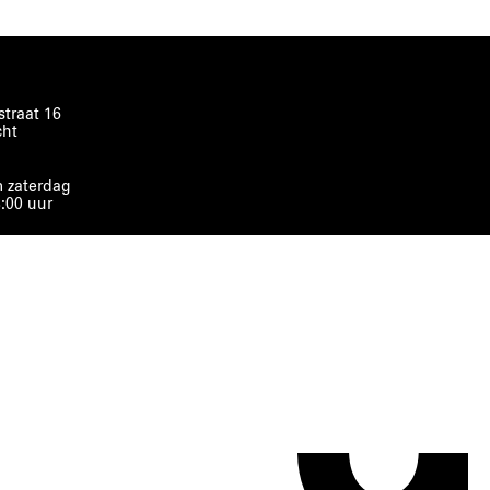
traat 16
cht
 zaterdag
8:00 uur