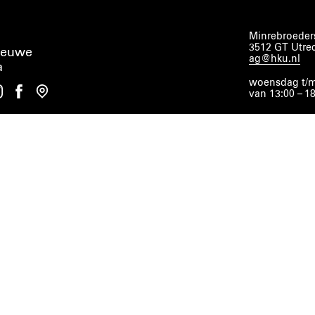
Minrebroeders
3512 GT Utre
ieuwe
ag@hku.nl
a
woensdag t/m
van 13:00 – 1