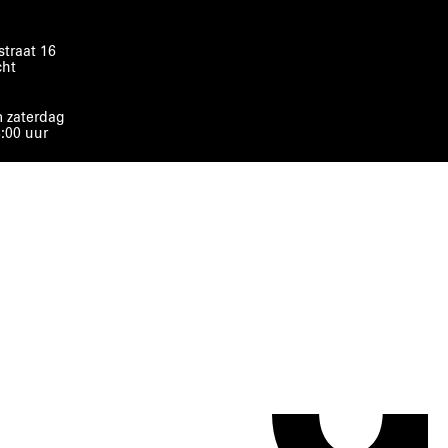
traat 16
cht
 zaterdag
8:00 uur